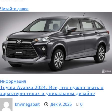
Читайте далее
Информация
Toyota Avanza 2024: Все, что нужно знать о
характеристиках и уникальном дизайне
khvmegabait
Дек 9, 2025
0