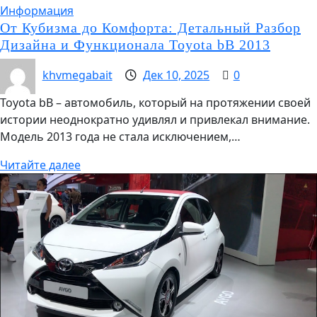
Информация
От Кубизма до Комфорта: Детальный Разбор
Дизайна и Функционала Toyota bB 2013
khvmegabait
Дек 10, 2025
0
Toyota bB – автомобиль, который на протяжении своей
истории неоднократно удивлял и привлекал внимание.
Модель 2013 года не стала исключением,…
Читайте далее