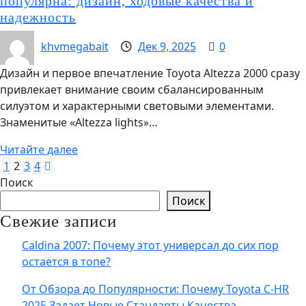
популярна: дизайн, ходовые качества и
надежность
khvmegabait
Дек 9, 2025
0
Дизайн и первое впечатление Toyota Altezza 2000 сразу
привлекает внимание своим сбалансированным
силуэтом и характерными световыми элементами.
Знаменитые «Altezza lights»…
Читайте далее
Пагинация
1
2
3
4
Поиск
аписей
Поиск
Свежие записи
Caldina 2007: Почему этот универсал до сих пор
остается в топе?
От Обзора до Популярности: Почему Toyota C-HR
2025 Задает Новые Стандарты Качества